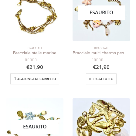
ESAURITO
BRACCIALI
BRACCIALI
Bracciale stelle marine
Bracciale multi charms pesce ceramica rosa
0
out of 5
0
out of 5
€
21,90
€
21,90
AGGIUNGI AL CARRELLO
LEGGI TUTTO
ESAURITO