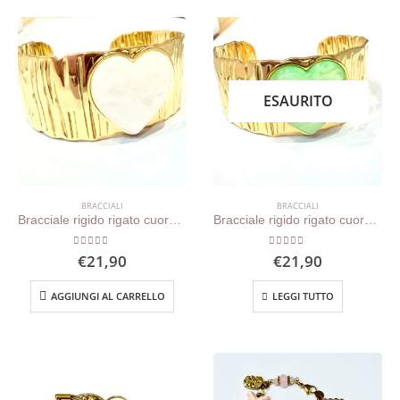
ESAURITO
BRACCIALI
BRACCIALI
Bracciale rigido rigato cuore bianco
Bracciale rigido rigato cuore verde
0
out of 5
0
out of 5
€
21,90
€
21,90
AGGIUNGI AL CARRELLO
LEGGI TUTTO