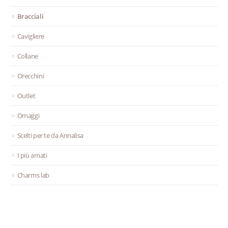
Bracciali
Cavigliere
Collane
Orecchini
Outlet
Omaggi
Scelti per te da Annalisa
I più amati
Charms lab