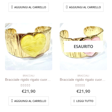
AGGIUNGI AL CARRELLO
AGGIUNGI AL CARRELLO
ESAURITO
BRACCIALI
BRACCIALI
Bracciale rigido rigato cuore giallo
Bracciale rigido rigato cuore rosa
0
out of 5
0
out of 5
€
21,90
€
21,90
AGGIUNGI AL CARRELLO
LEGGI TUTTO