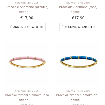
BRACCIALI
,
I PIÙ AMATI
BRACCIALI
,
I PIÙ AMATI
Bracciale Anemone (azzurro)
Bracciale Anemone (rosa)
0
out of 5
0
out of 5
€
17,90
€
17,90
AGGIUNGI AL CARRELLO
AGGIUNGI AL CARRELLO
BRACCIALI
,
I PIÙ AMATI
BRACCIALI
,
I PIÙ AMATI
Bracciali zirconi e smalto rosa
Bracciali zirconi e smalto azzurro
0
out of 5
0
out of 5