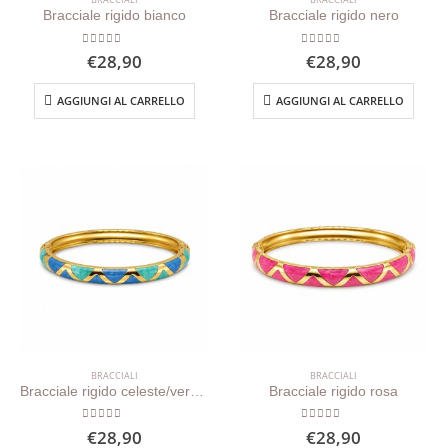
Bracciale rigido bianco
Bracciale rigido nero
0
out of 5
0
out of 5
€
28,90
€
28,90
AGGIUNGI AL CARRELLO
AGGIUNGI AL CARRELLO
BRACCIALI
BRACCIALI
Bracciale rigido celeste/verde menta
Bracciale rigido rosa
0
out of 5
0
out of 5
€
28,90
€
28,90