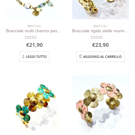
BRACCIALI
BRACCIALI
Bracciale multi charms pesce ceramica azzurra
Bracciale rigido stelle marine, conchiglie e perle
0
out of 5
0
out of 5
€
21,90
€
23,90
LEGGI TUTTO
AGGIUNGI AL CARRELLO