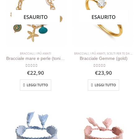
ESAURITO
ESAURITO
BRACCIALI
,
I PIÙ AMATI
BRACCIALI
,
I PIÙ AMATI
,
SCELTI PER TE DA ANNALISA
Bracciale mare e perle (toni azzurro)
Bracciale Gemme (gold)
0
out of 5
0
out of 5
€
22,90
€
23,90
LEGGI TUTTO
LEGGI TUTTO