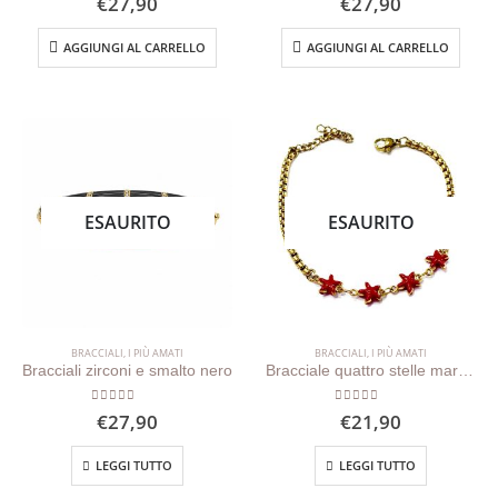
€
27,90
€
27,90
AGGIUNGI AL CARRELLO
AGGIUNGI AL CARRELLO
ESAURITO
ESAURITO
BRACCIALI
,
I PIÙ AMATI
BRACCIALI
,
I PIÙ AMATI
Bracciali zirconi e smalto nero
Bracciale quattro stelle marine rosse
0
out of 5
0
out of 5
€
27,90
€
21,90
LEGGI TUTTO
LEGGI TUTTO