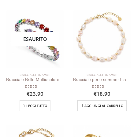
ESAURITO
BRACCIALI
,
I PIÙ AMATI
BRACCIALI
,
I PIÙ AMATI
Bracciale Brillo Multiucolore (silver)
Bracciale perle summer bianco
0
out of 5
0
out of 5
€
23,90
€
18,90
LEGGI TUTTO
AGGIUNGI AL CARRELLO