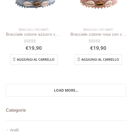
BRACCIALI
,
I PIÙ AMATI
BRACCIALI
,
I PIÙ AMATI
Bracciale cotone azzurro con conchiglie
Bracciale cotone rosa con conchiglie
0
out of 5
0
out of 5
€
19,90
€
19,90
AGGIUNGI AL CARRELLO
AGGIUNGI AL CARRELLO
LOAD MORE...
Categorie
Anelli